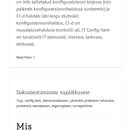
on info talletatud konfiguratsiooni kirjesse (mis
paikneb konfiguratsioonihalduse süsteemis) ja
CI-d haldab läbi kogu elutsükli
konfiguratsioonihaldus, CI-d on
muudatusehalduse kontrolli all. IT Config Item
on tavaliselt IT teenused, riistvara, tarkvara,
ehitused,
Read More
Dokumentatsiooni vajalikkusest
Tags:
config item
,
dokumentatsioon
,
juhendid
,
probleemi lahendus
,
protsessid
,
taasteplaan
,
tegevusplaan
,
turvapoliitika
Mis