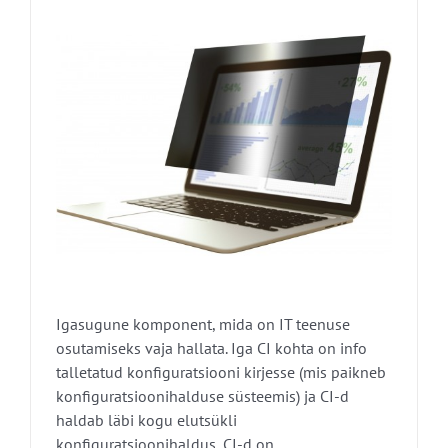
Igasugune komponent, mida on IT teenuse
osutamiseks vaja hallata. Iga CI kohta on info
talletatud konfiguratsiooni kirjesse (mis paikneb
konfiguratsioonihalduse süsteemis) ja CI-d
haldab läbi kogu elutsükli
konfiguratsioonihaldus, CI-d on