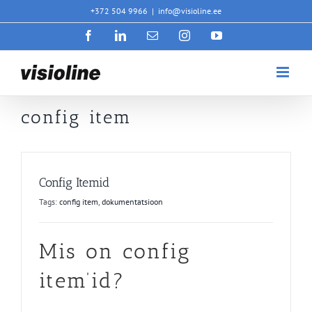
Skip
+372 504 9966
|
info@visioline.ee
to
Facebook
LinkedIn
Email
Instagram
YouTube
content
config item
Config Itemid
Tags:
config item
,
dokumentatsioon
Mis on config
item’id?