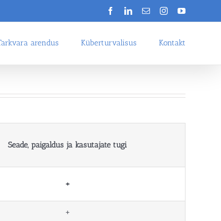
Facebook
LinkedIn
Email
Instagram
YouTube
Tarkvara arendus
Küberturvalisus
Kontakt
Seade, paigaldus ja kasutajate tugi
+
+