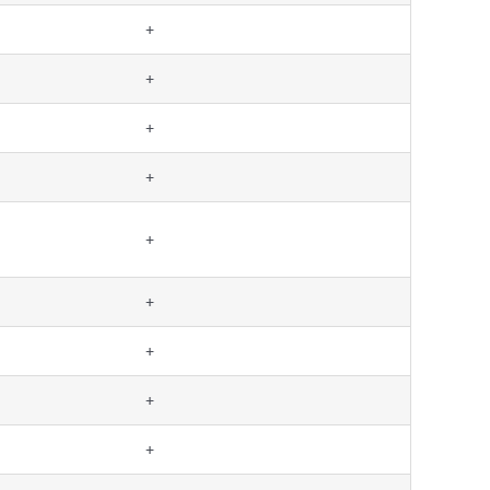
+
+
+
+
+
+
+
+
+