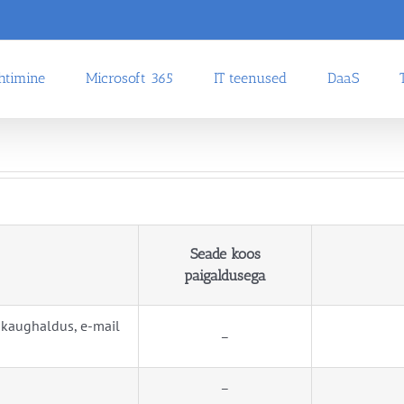
uhtimine
Microsoft 365
IT teenused
DaaS
Seade koos
paigaldusega
, kaughaldus, e-mail
–
–