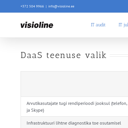
Skip
+372 504 9966
|
info@visioline.ee
to
content
IT audit
IT j
DaaS teenuse valik
Arvutikasutajate tugi rendiperioodi jooksul (telefon
ja Skype)
Infrastruktuuri lihtne diagnostika toe osutamisel