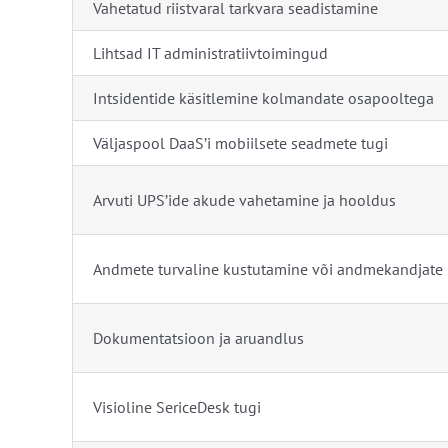
Vahetatud riistvaral tarkvara seadistamine
Lihtsad IT administratiivtoimingud
Intsidentide käsitlemine kolmandate osapooltega
Väljaspool DaaS’i mobiilsete seadmete tugi
Arvuti UPS’ide akude vahetamine ja hooldus
Andmete turvaline kustutamine või andmekandjate
Dokumentatsioon ja aruandlus
Visioline SericeDesk tugi