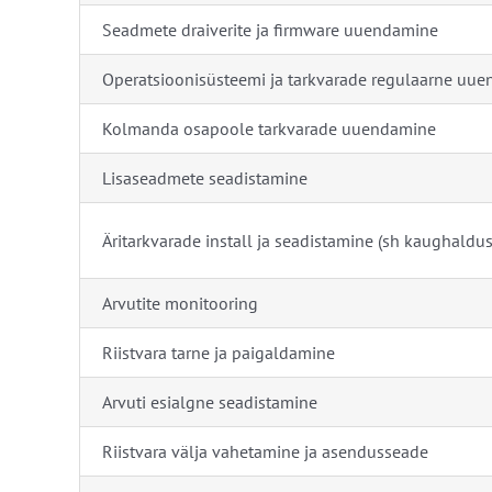
Seadmete draiverite ja firmware uuendamine
Operatsioonisüsteemi ja tarkvarade regulaarne uu
Kolmanda osapoole tarkvarade uuendamine
Lisaseadmete seadistamine
Äritarkvarade install ja seadistamine (sh kaughaldus
Arvutite monitooring
Riistvara tarne ja paigaldamine
Arvuti esialgne seadistamine
Riistvara välja vahetamine ja asendusseade