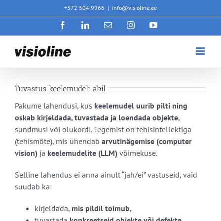
Skip
+372 504 9966
|
info@visioline.ee
to
Facebook
LinkedIn
Email
Instagram
YouTube
content
Tuvastus keelemudeli abil
Pakume lahendusi, kus
keelemudel uurib pilti ning
oskab kirjeldada, tuvastada ja loendada objekte
,
sündmusi või olukordi. Tegemist on tehisintellektiga
(tehismõte), mis ühendab
arvutinägemise (computer
vision)
ja
keelemudelite (LLM)
võimekuse.
Selline lahendus ei anna ainult “jah/ei” vastuseid, vaid
suudab ka:
kirjeldada,
mis pildil toimub
,
tuvastada
konkreetseid objekte või defekte
,