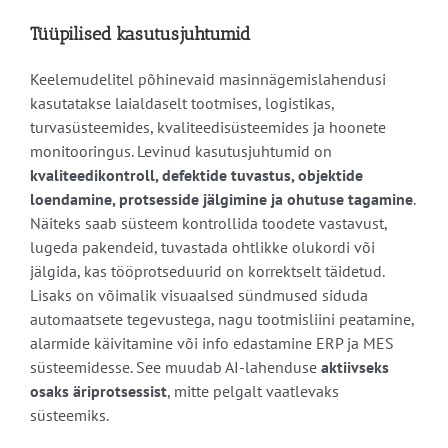
Tüüpilised kasutusjuhtumid
Keelemudelitel põhinevaid masinnägemislahendusi
kasutatakse laialdaselt tootmises, logistikas,
turvasüsteemides, kvaliteedisüsteemides ja hoonete
monitooringus. Levinud kasutusjuhtumid on
kvaliteedikontroll, defektide tuvastus, objektide
loendamine, protsesside jälgimine ja ohutuse tagamine
.
Näiteks saab süsteem kontrollida toodete vastavust,
lugeda pakendeid, tuvastada ohtlikke olukordi või
jälgida, kas tööprotseduurid on korrektselt täidetud.
Lisaks on võimalik visuaalsed sündmused siduda
automaatsete tegevustega, nagu tootmisliini peatamine,
alarmide käivitamine või info edastamine ERP ja MES
süsteemidesse. See muudab AI-lahenduse
aktiivseks
osaks äriprotsessist
, mitte pelgalt vaatlevaks
süsteemiks.