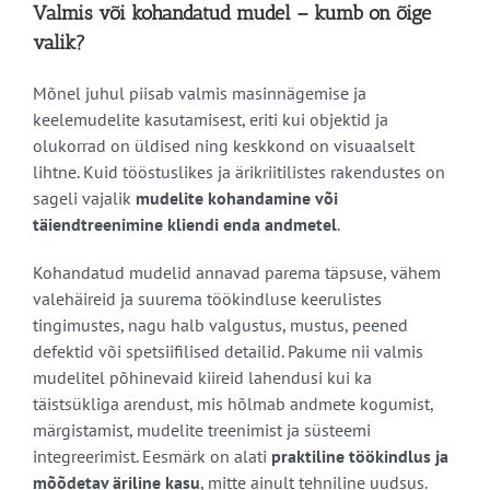
Valmis või kohandatud mudel – kumb on õige
valik?
Mõnel juhul piisab valmis masinnägemise ja
keelemudelite kasutamisest, eriti kui objektid ja
olukorrad on üldised ning keskkond on visuaalselt
lihtne. Kuid tööstuslikes ja ärikriitilistes rakendustes on
sageli vajalik
mudelite kohandamine või
täiendtreenimine kliendi enda andmetel
.
Kohandatud mudelid annavad parema täpsuse, vähem
valehäireid ja suurema töökindluse keerulistes
tingimustes, nagu halb valgustus, mustus, peened
defektid või spetsiifilised detailid. Pakume nii valmis
mudelitel põhinevaid kiireid lahendusi kui ka
täistsükliga arendust, mis hõlmab andmete kogumist,
märgistamist, mudelite treenimist ja süsteemi
integreerimist. Eesmärk on alati
praktiline töökindlus ja
mõõdetav äriline kasu
, mitte ainult tehniline uudsus.