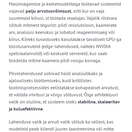
Masinnägemise ja keelemudelitega töötavad süsteemid
vajavad
palju arvutusvõimsust
, eriti kui on vaja
suuremaid kiirusi, st töötada reaalajas. Vajalik riistvara
sõltub mitmest tegurist: pildi resolutsioon, kaamerate
arv, analüüsi keerukus ja lubatud reageerimisaeg või
kiirus. Kiireks tuvastuseks kasutatakse tavaliselt GPU-ga
tööstusarvuteid (edge-lahendused, näiteks NVIDIA
spetsiaalarvutid) või keskseid servereid, kus saab
töödelda mitme kaamera pildi voogu korraga.
Pilvelahendused sobivad hästi analüütikaks ja
ajalooliseks töötlemiseks, kuid kriitilistes
tootmisprotsessides eelistatakse kohapealset arvutust,
et vältida viivitusi ja võrgu sõltuvust. Õige arhitektuuri
valik on oluline, et süsteem oleks
stabiilne, skaleeritav
ja kuluefektiivne
.
Lahenduse valik ja arvuti valik sõltub ka sellest, kas
mudeleid peab kliendi juures taastreenima või mitte.