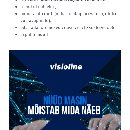
loendada objekte,
hinnata olukordi (nt kas midagi on valesti, ohtlik
või tavapäratu),
edastada tulemused edasi teistele süsteemidele.
ja palju muud