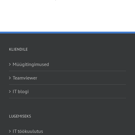
KLIENDILE
Müügitingimused
Teamviewer
IT blogi
LUGEMISEKS
IT töökuulutus