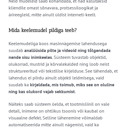
Neid mudeleid saab kohandada, et nad kasutaksid
kliendile omast sõnavara, protsessiloogikat ja
ärireegleid, mitte ainult üldist interneti-keelt.
Mida keelemudel pildiga teeb?
Keelemudeliga koos masinnägemise lahendusega
suudab
analüüsida pilte ja videoid ning tõlgendada
nende sisu inimkeeles
. Süsteem tuvastab objektid,
olukorrad, mustrid ja kõrvalekalded ning loob neist
struktureeritud või tekstilise kirjelduse. See tähendab, et
lahendus ei piirdu ainult objekti leidmisega, vaid
suudab ka
kirjeldada, mis toimub, miks see on oluline
ning kas olukord vajab sekkumist
.
Näiteks saab süsteem öelda, et tootmisliinil on vale
detail, inimene on ohtlikus tsoonis või kaubal on
visuaalne defekt. Selline lähenemine võimaldab
automatiseerida mitte ainult nägemist, vaid ka